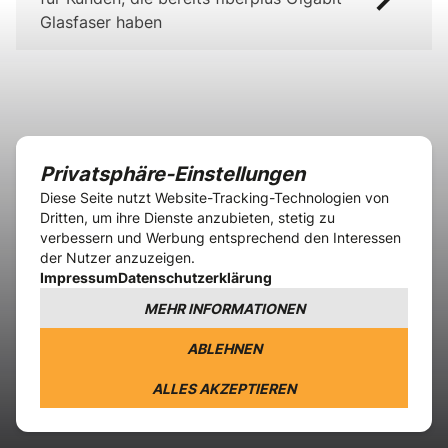
Glasfaser haben
Privatsphäre-Einstellungen
Diese Seite nutzt Website-Tracking-Technologien von
Dritten, um ihre Dienste anzubieten, stetig zu
verbessern und Werbung entsprechend den Interessen
der Nutzer anzuzeigen.
Impressum
Datenschutzerklärung
Über das Widerrufsformular können Sie von Ihrem
Rücktrittsrecht Gebrauch machen. Klicken Sie dazu auf
MEHR INFORMATIONEN
"Bestellung widerrufen" und folgen Sie den Anweisungen.
ABLEHNEN
BESTELLUNG WIDERRUFEN
AGB
Datenschutzerklärung
Leistungsbeschreibungen
ALLES AKZEPTIEREN
Rücktrittsrecht
Impressum