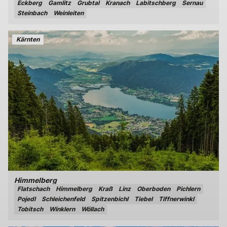
Eckberg
Gamlitz
Grubtal
Kranach
Labitschberg
Sernau
Steinbach
Weinleiten
Kärnten
Himmelberg
Flatschach
Himmelberg
Kraß
Linz
Oberboden
Pichlern
Pojedl
Schleichenfeld
Spitzenbichl
Tiebel
Tiffnerwinkl
Tobitsch
Winklern
Wöllach