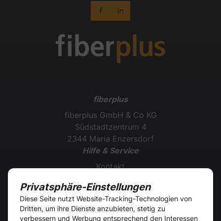
fiberplus
fiberplus GmbH & Co KG
Südstadtzentrum 4
2344 Maria Enzersdorf
Hilfe & Service
Kontakt
Bestellung widerrufen
Privatsphäre-Einstellungen
Einbautenauskünfte
Diese Seite nutzt Website-Tracking-Technologien von
Installationsanleitung
Dritten, um ihre Dienste anzubieten, stetig zu
Barrierefreiheitserklärung
verbessern und Werbung entsprechend den Interessen