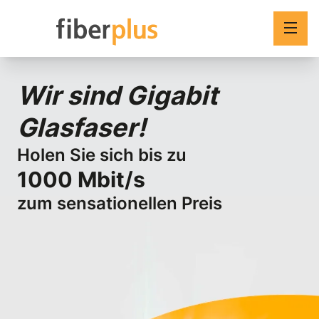
Versorgungsgebiete
Wir sind Gigabit
So funktioniert's
Glasfaser!
Preisübersicht
Holen Sie sich bis zu
GIGABIT GLASFASER HOLEN
1000 Mbit/s
zum sensationellen Preis