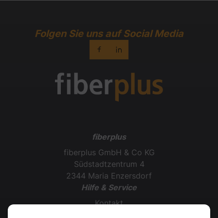
Folgen Sie uns auf Social Media
fiberplus
fiberplus GmbH & Co KG
Südstadtzentrum 4
2344 Maria Enzersdorf
Hilfe & Service
Kontakt
Bestellung widerrufen